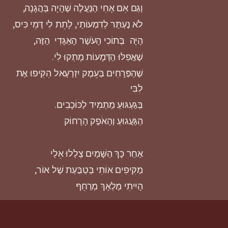
וְגַם אִם אָחִי הַנַּעֲלֶה שֶׁהָיָה בַּהֲגָנָה,
לֹא נֶעְתַּר לְדִמְעוֹתַי, לָתֵת לִי דְּמֵי כִּיס,
הָיָה בְּתוֹכִי הָעֹשֶׁר הָאַגָּדִי הַזֶּה,
שֶׁאֲפִלּוּ הַדְּמָעוֹת מָתְקוּ לִי.
שֶׁהַפְּרָחִים בְּעֵמֶק יִזְרְעֶאל הִקִּיפוּ אֶת
לִבִּי
בְּגַעְגּוּעַ מַתְמִיד לַכּוֹכָבִים.
הַגַּעֲגוּעַ וְהָאֹפֶק הָרָחוֹק
אַחַר כָּךְ הַשָּׁמַיִם צָלְלוּ אֵלַי
מַקִּיפִים אוֹתִי בְּטַבַּעַת שֶׁל אוֹר,
הָיִיתִי מַלְאָךְ מְרַחֵף