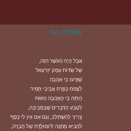
אמירה הס
אֲבָל הָיָה הָעֹשֶׁר הַזֶּה,
שֶׁל שְׂדוֹת עֵמֶק יִזְרְעֶאל
שֶׁזָּרְעוּ בִּי אַהֲבָה
לִצְמֹחַ כְּפֶרַח אֲבִיבִי תָּמִיד.
הָיְתָה בִּי הָאַהֲבָה הַזֹּאת
לְטֶבַע הַדְּבָרִים שֶׁבַּסְּבִיבָה,
צָרִיךְ לְהִשְׁתַּלֵּב, וְגַם אִם אֵין לִי כֶּסֶף
לְהָבִיא מַתָּנָה לְיוֹמוּלֶדֶת שֶׁל חֲבֵרָה,