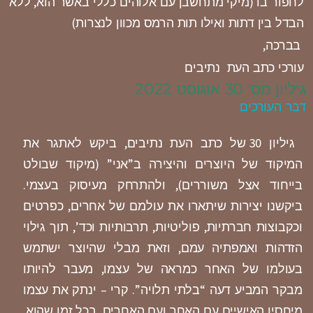
לחפור בו (מיקי מתחשבן עם אלוהים כללי באשר הוא, ללא
הבדל בין דתות ואילו תות הרמס מכוון לנצרות)
בברכה,
עורכי כתב העת נתיבים
גיליון מס' 30 אוגוסט 2022
דבר העורכים
גיליון 30 של כתב העת נתיבים, ביקש לאתגר את
המיקוד של היוצרים והיצירה ב”אני” (מיקוד שבולט
בייחוד אצל משוררים), ולהתרחק מעיסוק בעצמי.
ביקשנו יצירות שיתארו את עולמם של אחרים, כפרטים
וכקבוצות חברתיות, פוליטיות, תרבותיות וכד’, תוך גילוי
הזדהות ואמפתיה עמם, וזאת מבלי שהיוצר ישתמש
בעולמו של האחר כמראה של עצמו, מעבר להיותו
מבקר המביע דעה “בלתי תלויה”. קרי – ינתק את עצמו
מיחסיו האישיים עם האחר ועם האחרים, בכל זמן שהוא,