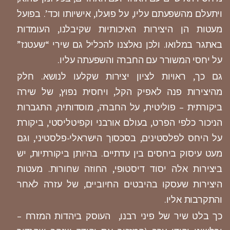
ויתעלם מהשפעתם עליו, על פועלו, אישיותו וכד’. בפועל
מעטות הן היצירות האיכותיות שקיבלנו, העומדות
באתגר במלואו. ולכן נאלצנו להכליל גם שירי “שעטנז”
על יחסי המשורר עם החברה והשפעתה עליו.
גם כך, ראויות לציון יצירות שקלעו לנושא. חלק
מהיצירות פנה לאפיק הקל, ויחסית נפוץ, של שירה
ביקורתית – פוליטית, על החברה, מוסדותיה, התגברות
הניכור כלפי הפרט, בעולם אורבני וקפיטליסטי, ביקורת
על היחס לפלסטינים, בסכסוך הישראלי-פלסטיני, וגם
מעט עיסוק ביחסים בין עדתיים. בהיותן ביקורתיות, יש
ביצירות אלה יסוד דיסטופי, החוזה שחורות. מעטות
היצירות שעסקו בהיבטים החיוביים, של עזרה לאחר
והתקרבות אליו.
כך בלט שיר של פיני רבנו, העוסק ביהדות המזרח –