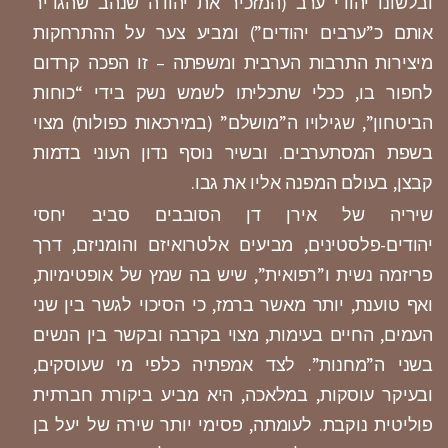
ובלשונו יהודי ערב (המזכיר את יהודה שנהב שהגדיר
אותם כ”ערבים יהודים”) ומביע צער על ההתרחקות
מיצירות התרבות הערבית ומשפתה – זו הפכה קרדום
לחפור בו, ככלי שתכליתו לשמש נשק בידי “כוחות
הביטחון”, שגילויו ה”מושלם” (במירכאות כפולות) מצוי
בשפת המסתערבים. ובשיר נוסף נדון העוני בדמות
קבצן, בעולם המפנה אליו את גבו.
שיריה של אירן דן הסובבים סביב יחסי
יהודים-פלסטינים, מביעים אלטרואיזם והומניזם, דרך
פריזמה נשית ו”רפואית”, שיש בה שמץ של אופטימיות,
ואף טוענת, יותר מאשר ברמז, כי הסיכוי לגשר בין שני
העמים, החיים בעימות, מצוי בקרבה ובקשר בין הנשים
בשני ה”מחנות”. לצד אמפתיה כלפי מי שעוסקים,
ובעיקר עוסקות, במלאכה, היא מביע ביקורת חברתית
פוליטית נוקבת. לעומתה, פסימי יותר שירה של יעל בן