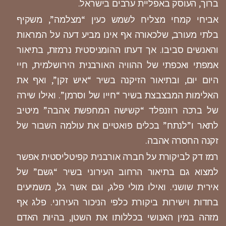
ברוך, העוסק באפליית ערבים בישראל.
אביחי קמחי מצליח לשמש כעין “מצלמה”, משקיף
בלתי מעורב, שלכאורה אף אינו מביע דעה על המראות
והאנשים סביבו. אך דעתו ההומניסטית נרמזת, בתיאור
אמפתי ואכפתי של ההוויה האורבנית הירושלמית, חיי
היום יום, ובתיאור הזיקנה בשיר “איש זקן”, ואף את
האלימות המבצבצת בשיר “חייו של וסרמן”. ואילו שירה
של ברכה רוזנפלד “קשישה המחפשת אהבה” מיטיב
לתאר ו”לנתח” בכלים פואטיים את עולמה השבור של
זקנה החסרה אהבה.
רמז דק לביקורת על חברה אורבנית קפיטליסטית אפשר
למצוא גם בתיאור הרחוב העירוני בשיר “גשם” של
אירית שושני. ואילו מולי פלג, וגם אשר גל, משמיעים
בחדות וישירות ביקורת כלפי הניכור העירוני. פלג אף
מזהה במין האנושי בכללותו את השטן, בהיות האדם