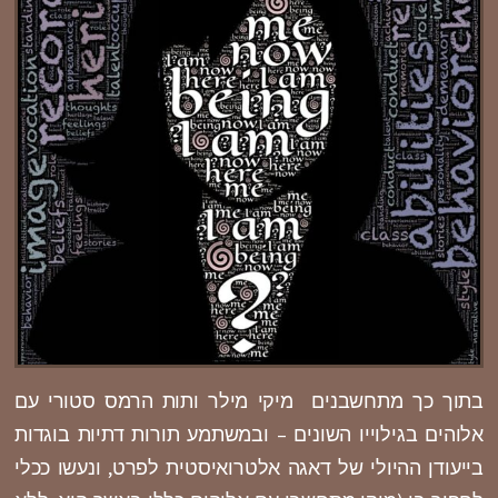
בתוך כך מתחשבנים מיקי מילר ותות הרמס סטורי עם
אלוהים בגילוייו השונים – ובמשתמע תורות דתיות בוגדות
בייעודן ההיולי של דאגה אלטרואיסטית לפרט, ונעשו ככלי