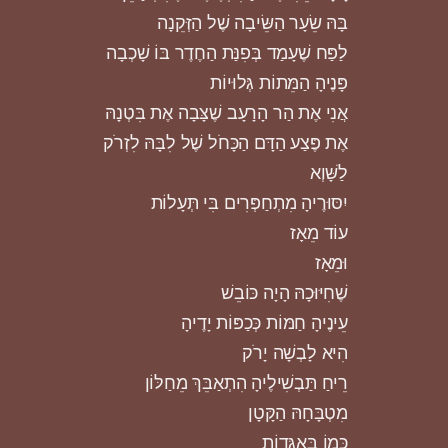
בָּהּ שֵׂעָר הַשֵּׂיבָה שֶׁל הַזְּקֵנָה
לַפַּח שֶׁעָמַד בְּפִנַּת הַחֶדֶר בּוֹ שָׁכְבָה
פָּנֶיהָ הַמֵּתוֹת גְּלוּיוֹת
אֲנִי אֶת הַר הָרָעָב שֶׁצָּבָה אֶת בִּטְנָהּ
אֶת פֶּצַע הַדָּם הַכָּחֹל שֶׁל לִבָּהּ לִזְרֹק
לַשָּׁוְא
יִסּוּרֶיהָ מִתְחַפְּרִים בִּי תְּעָלוֹת
עוֹד מֵאָז
וּמֵאָז
שֶׁחִיּוּכָהּ הָיָה כּוֹבֵשׁ
עֵינֶיהָ חַמּוֹת כְּכַפּוֹת יָדֶיהָ
הִיא לָבְשָׁה יָרֹק
רֵיחַ תַּבְשִׁילֶיהָ הִתְאַבֵּךְ מֵחַלּוֹן
מִטְבָּחָהּ הַקָּטָן
כְּמוֹ בָּאַגָּדוֹת