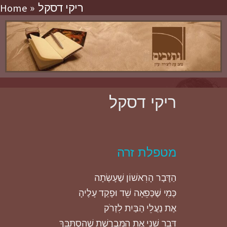
ריקי דסקל
Home
ריקי דסקל
מטפלת זרה
הַדָּבָר הָרִאשׁוֹן שֶׁעָשְׂתָה
כְּמִי שֶׁכְּפֵאָה שֵׁד וּפָקַד עָלֶיהָ
אֶת נַעֲלֵי הַבַּיִת לִזְרֹק
דָּבָר שֵׁנִי אֶת הַמִּבְרֶשֶׁת שֶׁהִסְתַּבֵּךְ