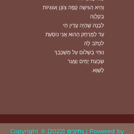
וְהִיא הִגִּישָׁה קָפֶה צוֹנֵן וְעוּגִיּוֹת
בַּקְלָוָה
לִבְנָהּ שֶׁהָיָה עֲדַיִן חַי
עַד לַמֶּרְחָק הַהוּא אֲנִי נוֹסַעַת
לִכְתֹּב לָהּ
נוּחִי בְּשָׁלוֹם עַל מִשְׁכָּבְךָ
שְׂבֵעַת יָמִים וְצַעַר
לַשָּׁוְא.
Copyright © [2022] נתיבים | Powered by