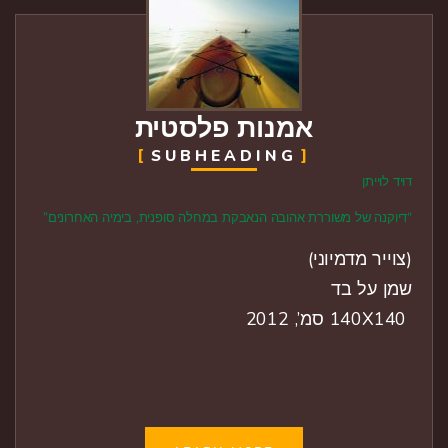
אמנות פלסטית
SUBHEADING
דויד לוייתן
“דיוקנה של משוררת אהובה הנאבקת במחלה סופנית, בימיה האחרונים”
(צוייר מדמיוני)
שמן על בד
140X140 סמ’, 2012