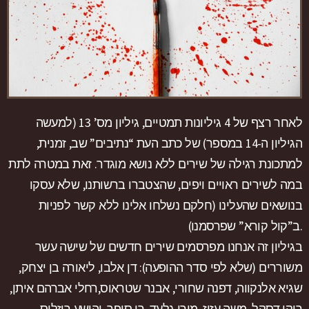
לאחר רצף של 4 גיליונות תמטיים, גיליון מס’ 13 (למעשה
הגיליון ה-14 במספר) של כתב העת “נתיבים” שב, זמנית,
למתכונת רגילה של שירים ללא נושא מוגדר. זאת במטרה לתת
במה לשירים ראויים ויפים, שהצטברו ברשותנו, שלא עסקו
בנושאים שהעלינו (חלקם נשלחו אלינו ללא קשר לפניות
ב”קול קורא” שפרסמנו).
בגיליון זה אנחנו מפרסמים שירים חדשים של שישה עשר
משוררים (שלא לפי סדר ההופעה): דן אלבו, ליאורה בן יצחק,
שגיא אלנקווה, דפנה שחורי, אבנר שטראוס,רחלי אברהם איתן,
ריקי דסקל, משה עזוז, מירי גלעד, רן סופר, יהושע רוזליס,