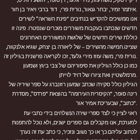
איתמר זמיר, יבחר גנאור, נורית פרי, דוד ברבי ויאיר בן חור.
אנו ממשיכים להקדיש בנתיבים “פינת השראה” לשירים
חדשים שנכתבו בעקבות משוררים מוכרים שנפטרו. פינה זו
כוללת שירים חדשים של שלושת המשוררים האחרונים
שציינו.חמישה מהשירים – של ליאורה בן יצחק, שגיא אלנקווה,
נורית פרי, משה עזוז מירי גלעד, זכו לקריאה פרשנית בגיליון זה.
כמו כן כולל הגיליון את סיפוריהם של צבי ביגץ ושמעון
מרמלשטיין ואת ציורו של דויד לוייתן.
הגיליון כולל סקירה שכתב שמעון רוזנברג על ספר שיריה של
רינה סופר, “הקיסרית העירומה” בהוצאת “פרדס”, מסדרת
“כתוב”, שבעריכת אמיר אור.
ראוי לציין כי לצד ספרי שירה הנשלחים בידי כתבי עת
למערכת, אנו מקבלים גם ספרים ישנים, ולא נוכל להתפנות
לכתוב עליהם.כך או כך נשוב ונזכיר, כי כתב עת זה נערך