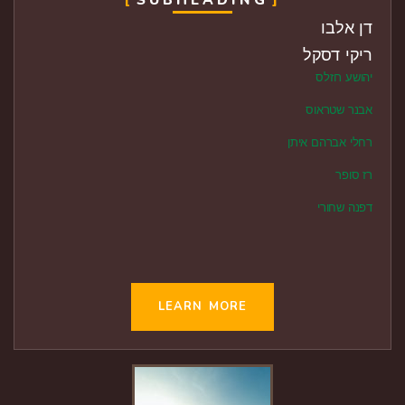
SUBHEADING
דן אלבו
ריקי דסקל
יהושע רוזלס
אבנר שטראוס
רחלי אברהם איתן
רז סופר
דפנה שחורי
LEARN MORE