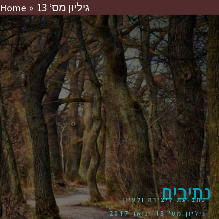
13 ‘גיליון מס
Home
נתיבים
כתב-עת ליצירה ולעיון
גיליון מס' 13 ינואר 2017