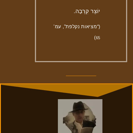
יוֹצֵר קִרְבָה.
(“מציאות נקלפת”, עמ’
)
65