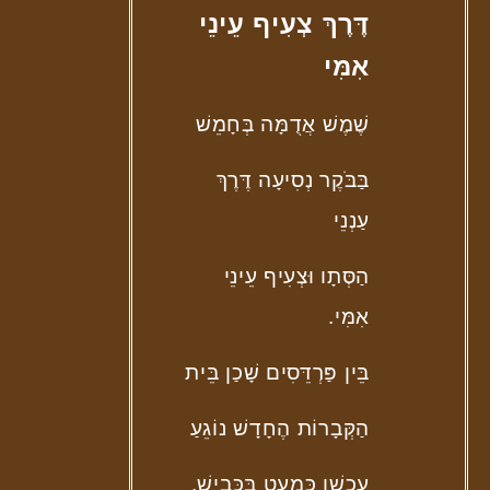
דֶּרֶךְ צְעִיף עֵינֵי
אִמִּי
שֶׁמֶשׁ אֲדֻמָּה בְּחָמֵשׁ
בַּבֹּקֶר נְסִיעָה דֶּרֶךְ
עַנְנֵי
הַסְּתָו וּצְעִיף עֵינֵי
אִמִּי.
בֵּין פַּרְדֵּסִים שָׁכַן בֵּית
הַקְּבָרוֹת הֶחָדָשׁ נוֹגֵעַ
עַכְשָׁו כִּמְעַט בַּכְּבִישׁ.