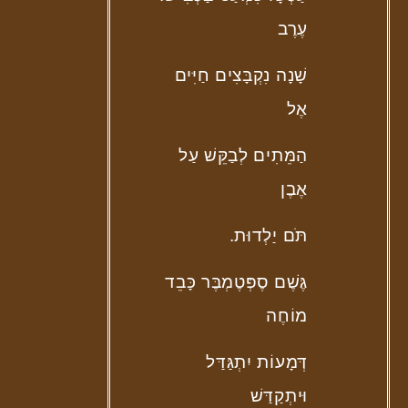
עֶרֶב
שָׁנָה נִקְבָּצִים חַיִּים
אֶל
הַמֵּתִים לְבַקֵּשׁ עַל
אֶבֶן
תֹּם יַלְדוּת.
גֶּשֶׁם סֶפְּטֶמְבֶּר כָּבֵד
מוֹחֶה
דְּמָעוֹת יִתְגַּדַּל
וּיתְקַדַּשׁ